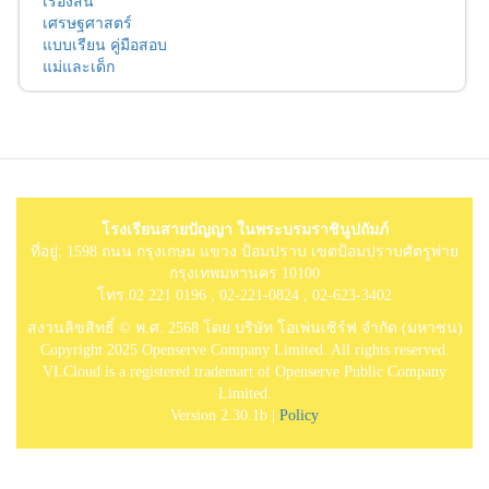
เรื่องสั้น
เศรษฐศาสตร์
แบบเรียน คู่มือสอบ
แม่และเด็ก
โรงเรียนสายปัญญา ในพระบรมราชินูปถัมภ์
ที่อยู่: 1598 ถนน กรุงเกษม แขวง ป้อมปราบ เขตป้อมปราบศัตรูพ่าย
กรุงเทพมหานคร 10100
โทร.02 221 0196 , 02-221-0824 , 02-623-3402
สงวนลิขสิทธิ์ © พ.ศ. 2568 โดย บริษัท โอเพ่นเซิร์ฟ จำกัด (มหาชน)
Copyright 2025 Openserve Company Limited. All rights reserved.
VLCloud is a registered trademart of Openserve Public Company
Limited.
Version 2.30.1b |
Policy