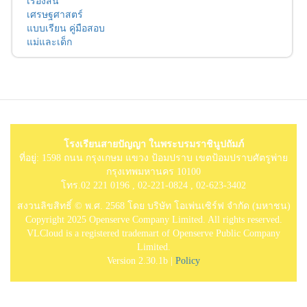
เรื่องสั้น
เศรษฐศาสตร์
แบบเรียน คู่มือสอบ
แม่และเด็ก
โรงเรียนสายปัญญา ในพระบรมราชินูปถัมภ์
ที่อยู่: 1598 ถนน กรุงเกษม แขวง ป้อมปราบ เขตป้อมปราบศัตรูพ่าย
กรุงเทพมหานคร 10100
โทร.02 221 0196 , 02-221-0824 , 02-623-3402
สงวนลิขสิทธิ์ © พ.ศ. 2568 โดย บริษัท โอเพ่นเซิร์ฟ จำกัด (มหาชน)
Copyright 2025 Openserve Company Limited. All rights reserved.
VLCloud is a registered trademart of Openserve Public Company
Limited.
Version 2.30.1b |
Policy