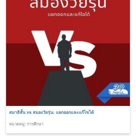
สมาธิสั้น vs สมองวัยรุ่น: แยกออกและแก้ไขได้
หมวดหมู่: การศึกษา