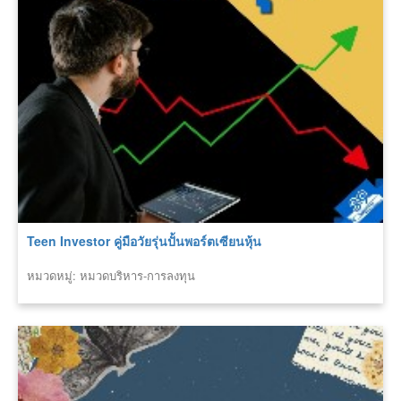
Teen Investor คู่มือวัยรุ่นปั้นพอร์ตเซียนหุ้น
หมวดหมู่: หมวดบริหาร-การลงทุน