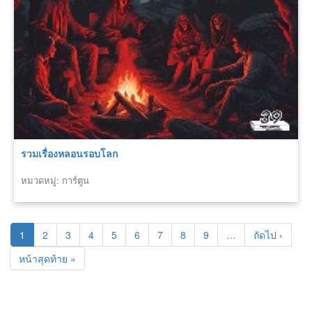
รวมเรื่องหลอนรอบโลก
หมวดหมู่: การ์ตูน
1
2
3
4
5
6
7
8
9
…
ถัดไป ›
หน้าสุดท้าย »