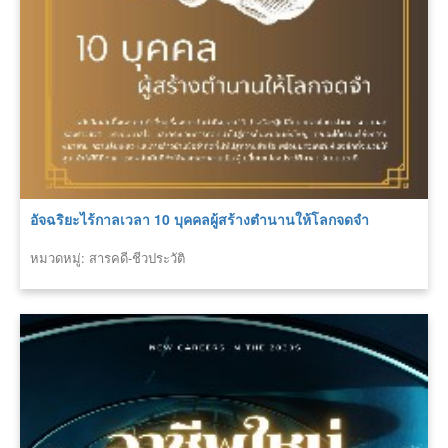
อัจฉริยะไร้กาลเวลา 10 บุคคลผู้สร้างตำนานให้โลกจดจำ
หมวดหมู่: สารคดี-ชีวประวัติ