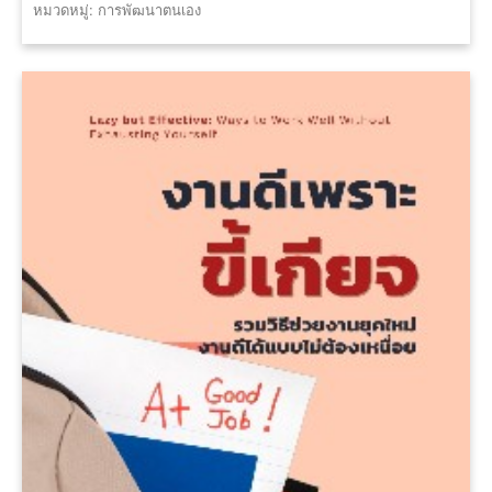
หมวดหมู่: การพัฒนาตนเอง