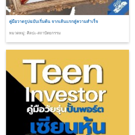
คู่มือวาดรูปฉบับเริ่มต้น จากเส้นแรกสู่ความสำเร็จ
หมวดหมู่: ศิลปะ-สถาปัตยกรรม