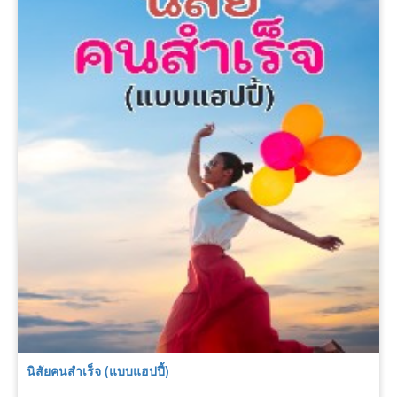
นิสัยคนสำเร็จ (แบบแฮปปี้)