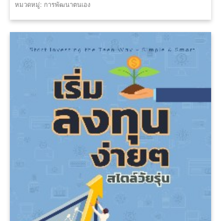
หมวดหมู่: การพัฒนาตนเอง