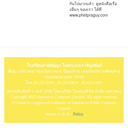
กันไปมากแล้ว ดูหนังสือเรื่อ
งอื่นๆ ของเรา ได้ที่
www.phetpraguy.com
โรงเรียนสายปัญญา ในพระบรมราชินูปถัมภ์
ที่อยู่: 1598 ถนน กรุงเกษม แขวง ป้อมปราบ เขตป้อมปราบศัตรูพ่าย
กรุงเทพมหานคร 10100
โทร.02 221 0196 , 02-221-0824 , 02-623-3402
สงวนลิขสิทธิ์ © พ.ศ. 2568 โดย บริษัท โอเพ่นเซิร์ฟ จำกัด (มหาชน)
Copyright 2025 Openserve Company Limited. All rights reserved.
VLCloud is a registered trademart of Openserve Public Company
Limited.
Version 2.30.1b |
Policy