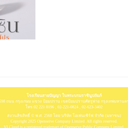
โรงเรียนสายปัญญา ในพระบรมราชินูปถัมภ์
่: 1598 ถนน กรุงเกษม แขวง ป้อมปราบ เขตป้อมปราบศัตรูพ่าย กรุงเทพมหานค
โทร.02 221 0196 , 02-221-0824 , 02-623-3402
สงวนลิขสิทธิ์ © พ.ศ. 2568 โดย บริษัท โอเพ่นเซิร์ฟ จำกัด (มหาชน)
Copyright 2025 Openserve Company Limited. All rights reserved.
VLCloud is a registered trademart of Openserve Public Company Limited.