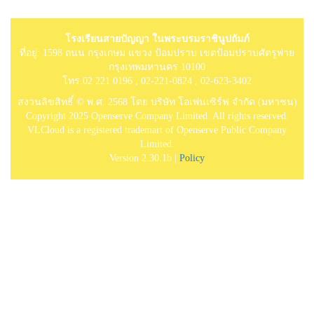
โรงเรียนสายปัญญา ในพระบรมราชินูปถัมภ์
ที่อยู่: 1598 ถนน กรุงเกษม แขวง ป้อมปราบ เขตป้อมปราบศัตรูพ่าย
กรุงเทพมหานคร 10100
โทร.02 221 0196 , 02-221-0824 , 02-623-3402
สงวนลิขสิทธิ์ © พ.ศ. 2568 โดย บริษัท โอเพ่นเซิร์ฟ จำกัด (มหาชน)
Copyright 2025 Openserve Company Limited. All rights reserved.
VLCloud is a registered trademart of Openserve Public Company
Limited.
Version 2.30.1b |
Policy