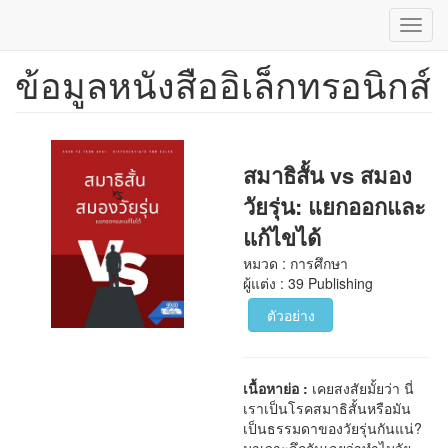
Toggl
navig
ข้อมูลหนังสืออิเล็กทรอนิกส์
ข้าม
ไป
ยัง
เนื้อหา
หลัก
สมาธิสั้น vs สมอง
วัยรุ่น: แยกออกและ
แก้ไขได้
หมวด : การศึกษา
ผู้แต่ง : 39 Publishing
ตัวอย่าง
เนื้อหาย่อ :
เคยสงสัยมั้ยว่า นี่
เราเป็นโรคสมาธิสั้นหรือมัน
เป็นธรรมดาของวัยรุ่นกันแน่?