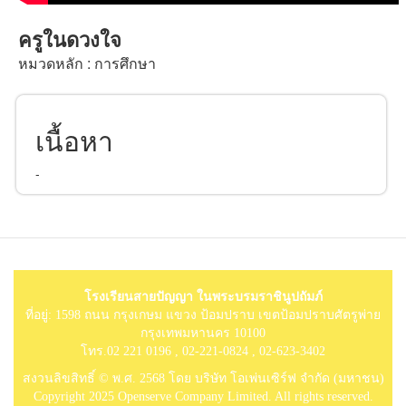
ครูในดวงใจ
หมวดหลัก : การศึกษา
เนื้อหา
-
โรงเรียนสายปัญญา ในพระบรมราชินูปถัมภ์
ที่อยู่: 1598 ถนน กรุงเกษม แขวง ป้อมปราบ เขตป้อมปราบศัตรูพ่าย
กรุงเทพมหานคร 10100
โทร.02 221 0196 , 02-221-0824 , 02-623-3402
สงวนลิขสิทธิ์ © พ.ศ. 2568 โดย บริษัท โอเพ่นเซิร์ฟ จำกัด (มหาชน)
Copyright 2025 Openserve Company Limited. All rights reserved.