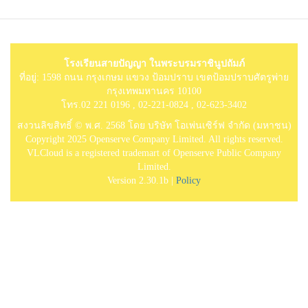
โรงเรียนสายปัญญา ในพระบรมราชินูปถัมภ์
ที่อยู่: 1598 ถนน กรุงเกษม แขวง ป้อมปราบ เขตป้อมปราบศัตรูพ่าย
กรุงเทพมหานคร 10100
โทร.02 221 0196 , 02-221-0824 , 02-623-3402
สงวนลิขสิทธิ์ © พ.ศ. 2568 โดย บริษัท โอเพ่นเซิร์ฟ จำกัด (มหาชน)
Copyright 2025 Openserve Company Limited. All rights reserved.
VLCloud is a registered trademart of Openserve Public Company
Limited.
Version 2.30.1b |
Policy