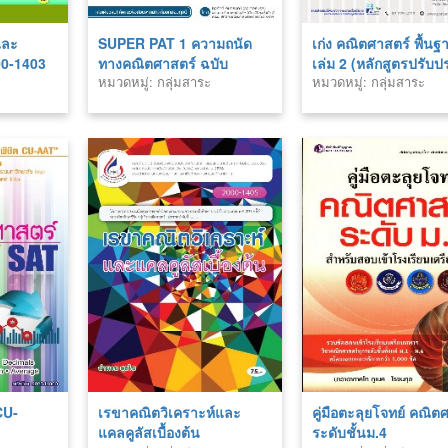
และ
SUPER PAT 1 ความถนัด
เก่ง คณิตศาสตร์ พื้นฐ
000-1403
ทางคณิตศาสตร์ ฉบับ
เล่ม 2 (หลักสูตรปรับปร
หมวดหมู่: กลุ่มสาระ
หมวดหมู่: กลุ่มสาระ
สมบูรณ์
พ.ศ.2560)
คณิตศาสตร์
คณิตศาสตร์
CU-
เรขาคณิตวิเคราะห์และ
คู่มือตะลุยโจทย์ คณิต
แคลคูลัสเบื้องต้น
ระดับชั้นม.4