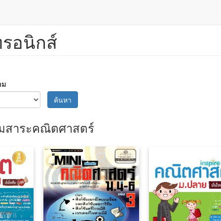
ทรอนิกส์
าม
ค้นหา
ุ่มสาระคณิตศาสตร์