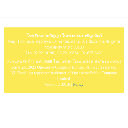
โรงเรียนสายปัญญา ในพระบรมราชินูปถัมภ์
ที่อยู่: 1598 ถนน กรุงเกษม แขวง ป้อมปราบ เขตป้อมปราบศัตรูพ่าย
กรุงเทพมหานคร 10100
โทร.02 221 0196 , 02-221-0824 , 02-623-3402
สงวนลิขสิทธิ์ © พ.ศ. 2568 โดย บริษัท โอเพ่นเซิร์ฟ จำกัด (มหาชน)
Copyright 2025 Openserve Company Limited. All rights reserved.
VLCloud is a registered trademart of Openserve Public Company
Limited.
Version 2.30.1b |
Policy