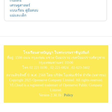
เรื่องสั้น
เศรษฐศาสตร์
แบบเรียน คู่มือสอบ
แม่และเด็ก
โรงเรียนสายปัญญา ในพระบรมราชินูปถัมภ์
ที่อยู่: 1598 ถนน กรุงเกษม แขวง ป้อมปราบ เขตป้อมปราบศัตรูพ่าย
กรุงเทพมหานคร 10100
โทร.02 221 0196 , 02-221-0824 , 02-623-3402
สงวนลิขสิทธิ์ © พ.ศ. 2568 โดย บริษัท โอเพ่นเซิร์ฟ จำกัด (มหาชน)
Copyright 2025 Openserve Company Limited. All rights reserved.
VLCloud is a registered trademart of Openserve Public Company
Limited.
Version 2.30.1b |
Policy