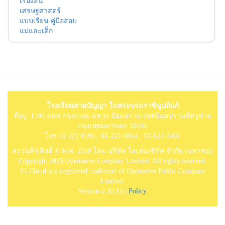
เรื่องสั้น
เศรษฐศาสตร์
แบบเรียน คู่มือสอบ
แม่และเด็ก
โรงเรียนสายปัญญา ในพระบรมราชินูปถัมภ์
ที่อยู่: 1598 ถนน กรุงเกษม แขวง ป้อมปราบ เขตป้อมปราบศัตรูพ่าย
กรุงเทพมหานคร 10100
โทร.02 221 0196 , 02-221-0824 , 02-623-3402
สงวนลิขสิทธิ์ © พ.ศ. 2568 โดย บริษัท โอเพ่นเซิร์ฟ จำกัด (มหาชน)
Copyright 2025 Openserve Company Limited. All rights reserved.
VLCloud is a registered trademart of Openserve Public Company
Limited.
Version 2.30.1b |
Policy